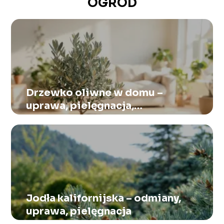
OGRÓD
Drzewko oliwne w domu –
uprawa, pielęgnacja,
podlewanie
Jodła kalifornijska – odmiany,
uprawa, pielęgnacja