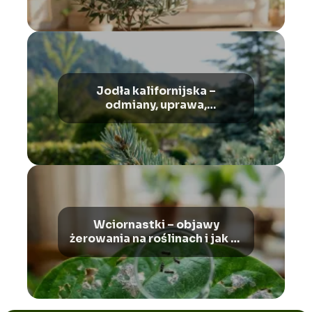
Jodła kalifornijska –
odmiany, uprawa,
pielęgnacja
Wciornastki – objawy
żerowania na roślinach i jak je
rozpoznać