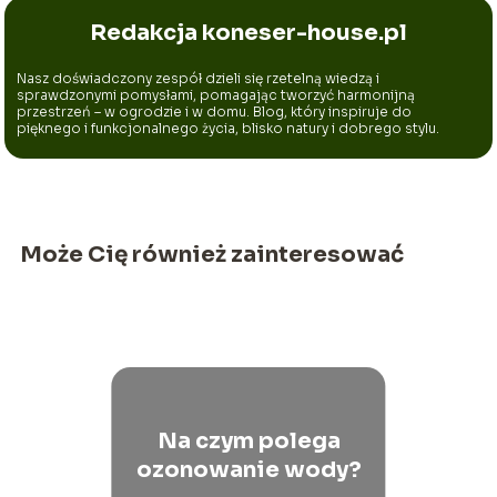
Redakcja koneser-house.pl
Nasz doświadczony zespół dzieli się rzetelną wiedzą i
sprawdzonymi pomysłami, pomagając tworzyć harmonijną
przestrzeń – w ogrodzie i w domu. Blog, który inspiruje do
pięknego i funkcjonalnego życia, blisko natury i dobrego stylu.
Może Cię również zainteresować
Na czym polega
ozonowanie wody?