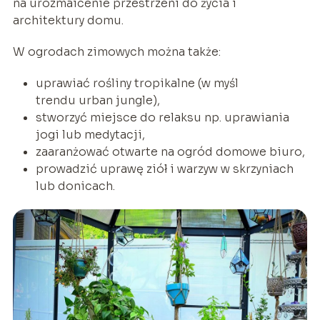
na urozmaicenie przestrzeni do życia i
architektury domu.
W ogrodach zimowych można także:
uprawiać rośliny tropikalne (w myśl
trendu
urban jungle
),
stworzyć miejsce do relaksu np. uprawiania
jogi lub medytacji,
zaaranżować otwarte na ogród domowe biuro,
prowadzić uprawę ziół i warzyw w skrzyniach
lub donicach.