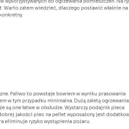
aliw wykorzystywanych do ogrzewania pomieszczeń. Na r
. Warto zatem wiedzieć, dlaczego postawić właśnie na 
konkretny.
czne. Paliwo to powstaje bowiem w wyniku prasowania
tem w tym przypadku minimalna. Dużą zaletą ogrzewania
 że są one łatwe w obsłudze. Wystarczy podajnik pieca
 dobrej jakości piec na pellet wyposażony jest dodatko
ra eliminuje ryzyko wystąpienia pożaru.