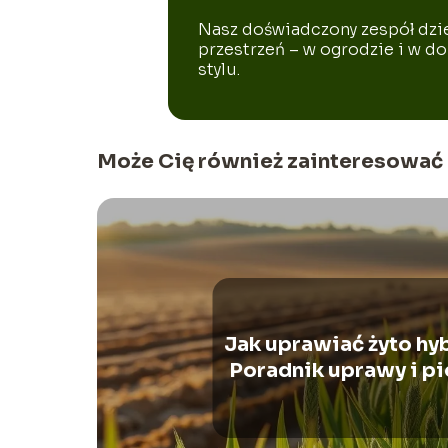
Nasz doświadczony zespół dzie
przestrzeń – w ogrodzie i w do
stylu.
Może Cię również zainteresować
Jak uprawiać żyto h
Poradnik uprawy i pi