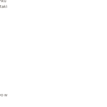
ynku
taki
wo w