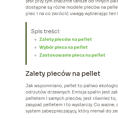
jest przy tym znacznie tańsze od innych p
dostępne są różne modele pieców na pellet
piec i na co zwrócić uwagę wybierając ten 
Spis treści:
Zalety pieców na pellet
Wybór pieca na pellet
Zastosowanie pieca na pellet
Zalety pieców na pellet
Jak wspomniano, pellet to paliwo ekologi
odrzutów drzewnych. Emisja spalin jest za
pelletem i samych pieców, jest również to,
zasypać pelletem i to wystarczy. Co ważne,
system zabezpieczający, który niemal do ze