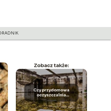
ORADNIK
Zobacz także:
Czy przydomowa
oczyszczalnia
ścieków to
rozwiązanie dla
każdego? Wady i