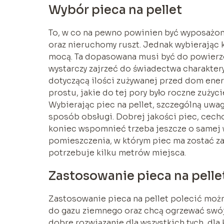
Wybór pieca na pellet
To, w co na pewno powinien być wyposażony
oraz nieruchomy ruszt. Jednak wybierając 
mocą. Ta dopasowana musi być do powier
wystarczy zajrzeć do świadectwa charakter
dotyczącą ilości zużywanej przed dom ene
prostu, jakie do tej pory było roczne zużyc
Wybierając piec na pellet, szczególną uwa
sposób obsługi. Dobrej jakości piec, cech
koniec wspomnieć trzeba jeszcze o samej 
pomieszczenia, w którym piec ma zostać za
potrzebuje kilku metrów miejsca.
Zastosowanie pieca na pelle
Zastosowanie pieca na pellet polecić moż
do gazu ziemnego oraz chcą ogrzewać swój 
dobre rozwiązanie dla wszystkich tych, dla 