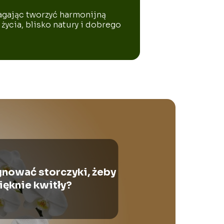
agając tworzyć harmonijną
życia, blisko natury i dobrego
gnować storczyki, żeby
ięknie kwitły?