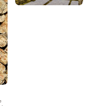
zalety
e