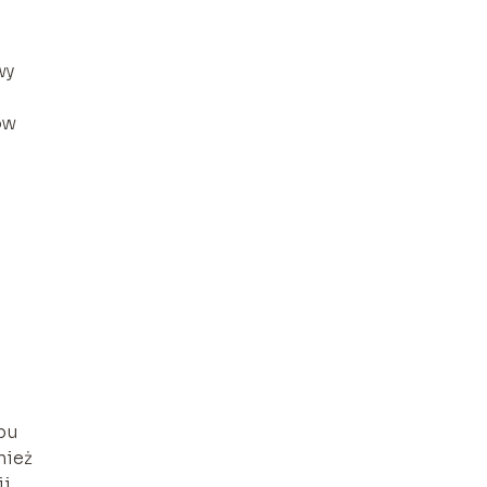
wy
ów
o
pu
nież
ji