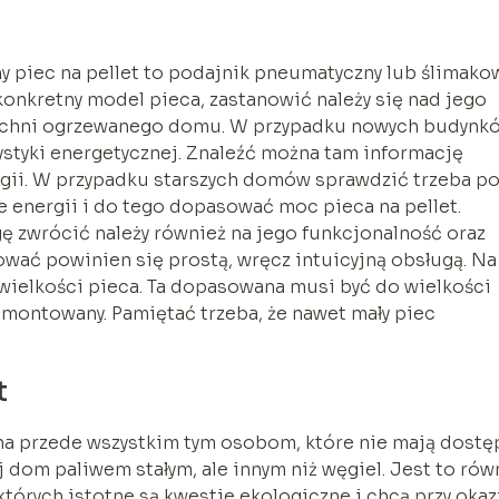
 piec na pellet to podajnik pneumatyczny lub ślimako
konkretny model pieca, zastanowić należy się nad jego
zchni ogrzewanego domu. W przypadku nowych budynk
ystyki energetycznej. Znaleźć można tam informację
rgii. W przypadku starszych domów sprawdzić trzeba p
ie energii i do tego dopasować moc pieca na pellet.
gę zwrócić należy również na jego funkcjonalność oraz
ować powinien się prostą, wręcz intuicyjną obsługą. Na
wielkości pieca. Ta dopasowana musi być do wielkości
montowany. Pamiętać trzeba, że nawet mały piec
t
na przede wszystkim tym osobom, które nie mają dostę
dom paliwem stałym, ale innym niż węgiel. Jest to rów
których istotne są kwestie ekologiczne i chcą przy okaz