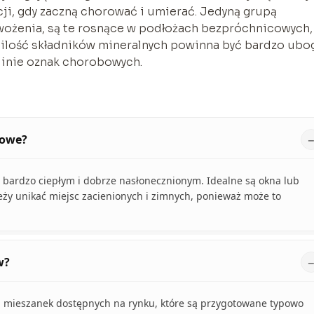
cji, gdy zaczną chorować i umierać. Jedyną grupą
wożenia, są te rosnące w podłożach bezpróchnicowych,
u ilość składników mineralnych powinna być bardzo ubo
linie oznak chorobowych.
kowe?
 bardzo ciepłym i dobrze nasłonecznionym. Idealne są okna lub
eży unikać miejsc zacienionych i zimnych, ponieważ może to
w?
h mieszanek dostępnych na rynku, które są przygotowane typowo