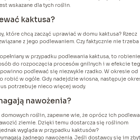
st wskazane dla tych roślin.
lewać kaktusa?
by, które chcą zacząć uprawiać w domu kaktusa? Rzecz
 związane z jego podlewaniem. Czy faktycznie nie trzeba
popełniany w przypadku podlewania kaktusa, to robieni
osób do rozpoczęcia procesów gnilnych i w efekcie te
sy powinno podlewać się niezwykle rzadko. W okresie od
o robić w ogóle. Gdy nadejdzie wiosna, następuje okre
ktus potrzebuje nieco więcej wody.
magają nawożenia?
e domowych roślin, zapewne wie, że oprócz ich podlewa
wozić ziemie. Dzięki temu dostarcza się roślinom
 jednak wygląda w przypadku kaktusów?
e wymagają żadnego nawożenia. Jeśli dostawcy się im zby