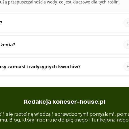
żą przepuszczalnością wody, co jest kluczowe dla tych roślin.
?
żenia?
tusy zamiast tradycyjnych kwiatów?
Redakcja koneser-house.pl
li się rzetelną wiedzą i sprawdzonymi pomysłami, pom
mu. Blog, który inspiruje do pięknego i funkcjonalnego 