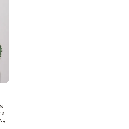
na
na
awę