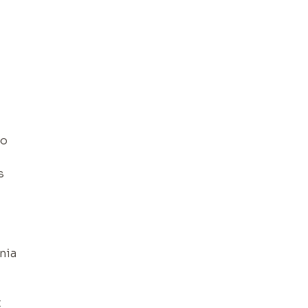
e
go
s
nia
t